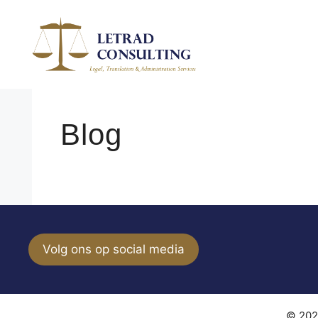
Spring
naar
de
inhoud
Blog
Volg ons op social media
© 202