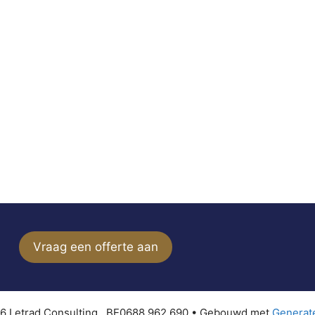
Vraag een offerte aan
6 Letrad Consulting . BE0688.962.690
• Gebouwd met
Generat