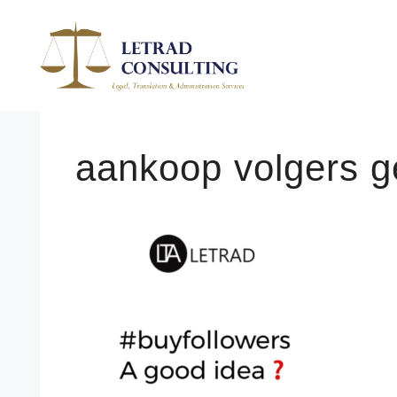
Spring
naar
de
inhoud
aankoop volgers g