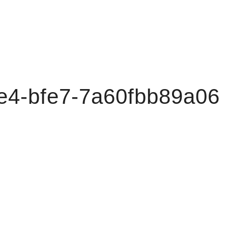
e4-bfe7-7a60fbb89a06