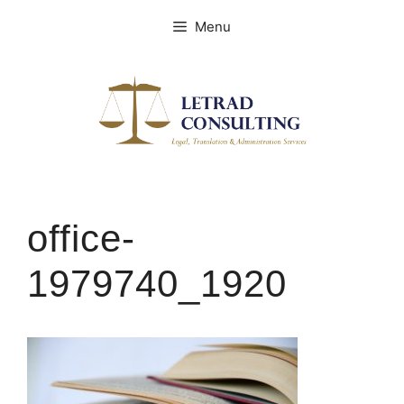
Spring
Menu
naar
de
inhoud
office-
1979740_1920