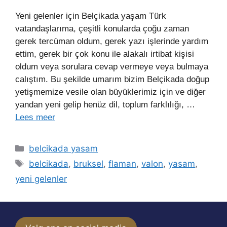
Yeni gelenler için Belçikada yaşam Türk
vatandaşlarıma, çeşitli konularda çoğu zaman
gerek tercüman oldum, gerek yazı işlerinde yardım
ettim, gerek bir çok konu ile alakalı irtibat kişisi
oldum veya sorulara cevap vermeye veya bulmaya
calıştım. Bu şekilde umarım bizim Belçikada doğup
yetişmemize vesile olan büyüklerimiz için ve diğer
yandan yeni gelip henüz dil, toplum farklılığı, …
Lees meer
Categorieën
belcikada yasam
Tags
belcikada
,
bruksel
,
flaman
,
valon
,
yasam
,
yeni gelenler