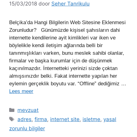
15/03/2018
door
Seher Tanrikulu
Belçika’da Hangi Bilgilerin Web Sitesine Eklenmesi
Zorunludur? Günümüzde kişisel şahısların dahi
internette kendilerine ayit kimlikleri var iken ve
böylelikle kendi iletişim ağlarında belli bir
tanınmışlıkları varken, bunu meslek sahibi olanlar,
firmalar ve başka kurumlar için de düşünmek
kaçınılmazdır. İnternetteki yerinizi sizde çoktan
almışsınızdır belki. Fakat internette yapılan her
eylemin gerçeklik boyutu var. “Offline” dediğimiz …
Lees meer
Categorieën
mevzuat
Tags
adres
,
firma
,
internet site
,
isletme
,
yasal
zorunlu bilgiler