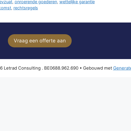
evzuat
,
onroerende goederen
,
wettelijke garantie
komst
,
rechtsregels
Vraag een offerte aan
6 Letrad Consulting . BE0688.962.690
• Gebouwd met
Generat