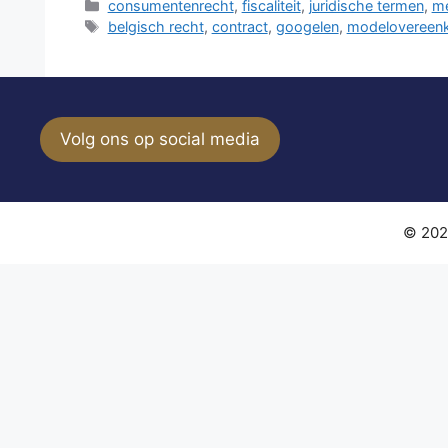
Categorieën
consumentenrecht
,
fiscaliteit
,
juridische termen
,
m
Tags
belgisch recht
,
contract
,
googelen
,
modelovereen
Volg ons op social media
© 202