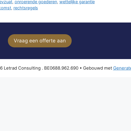
evzuat
,
onroerende goederen
,
wettelijke garantie
komst
,
rechtsregels
Vraag een offerte aan
6 Letrad Consulting . BE0688.962.690
• Gebouwd met
Generat