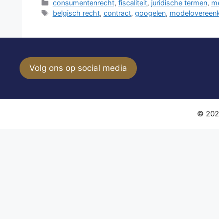
Categorieën
consumentenrecht
,
fiscaliteit
,
juridische termen
,
m
Tags
belgisch recht
,
contract
,
googelen
,
modelovereen
Volg ons op social media
© 202