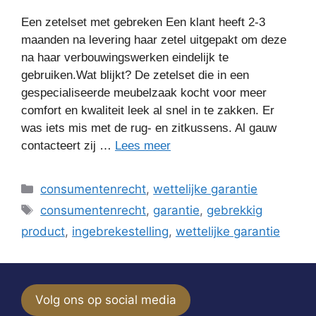
Een zetelset met gebreken Een klant heeft 2-3
maanden na levering haar zetel uitgepakt om deze
na haar verbouwingswerken eindelijk te
gebruiken.Wat blijkt? De zetelset die in een
gespecialiseerde meubelzaak kocht voor meer
comfort en kwaliteit leek al snel in te zakken. Er
was iets mis met de rug- en zitkussens. Al gauw
contacteert zij …
Lees meer
Categorieën
consumentenrecht
,
wettelijke garantie
Tags
consumentenrecht
,
garantie
,
gebrekkig
product
,
ingebrekestelling
,
wettelijke garantie
Volg ons op social media