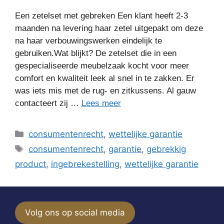
Een zetelset met gebreken Een klant heeft 2-3
maanden na levering haar zetel uitgepakt om deze
na haar verbouwingswerken eindelijk te
gebruiken.Wat blijkt? De zetelset die in een
gespecialiseerde meubelzaak kocht voor meer
comfort en kwaliteit leek al snel in te zakken. Er
was iets mis met de rug- en zitkussens. Al gauw
contacteert zij …
Lees meer
Categorieën
consumentenrecht
,
wettelijke garantie
Tags
consumentenrecht
,
garantie
,
gebrekkig
product
,
ingebrekestelling
,
wettelijke garantie
Volg ons op social media