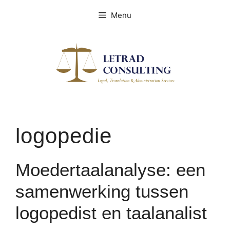
Spring
Menu
naar
de
inhoud
logopedie
Moedertaalanalyse: een
samenwerking tussen
logopedist en taalanalist