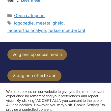
een …
Lees meer
Categorieën
Geen categorie
Tags
logopedie
,
meertaligheid
,
moedertaalanalyse
,
turkse moedertaal
Volg ons op social media
Vraag een offerte aan
We use cookies on our website to give you the most relevant
experience by remembering your preferences and repeat
Aanvullende expertise
visits. By clicking “ACCEPT ALL”, you consent to the use of
ALL the cookies. However, you may visit "Cookie Settings" to
provide a controlled consent.