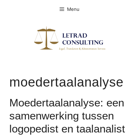
Spring
Menu
naar
de
inhoud
moedertaalanalyse
Moedertaalanalyse: een
samenwerking tussen
logopedist en taalanalist