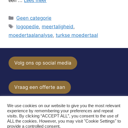
een …
Lees meer
Categorieën
Geen categorie
Tags
logopedie
,
meertaligheid
,
moedertaalanalyse
,
turkse moedertaal
Volg ons op social media
Vraag een offerte aan
We use cookies on our website to give you the most relevant
experience by remembering your preferences and repeat
Aanvullende expertise
visits. By clicking “ACCEPT ALL”, you consent to the use of
ALL the cookies. However, you may visit "Cookie Settings" to
provide a controlled consent.