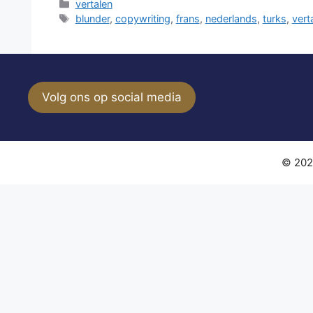
Categorieën
vertalen
Tags
blunder
,
copywriting
,
frans
,
nederlands
,
turks
,
vert
Volg ons op social media
© 202