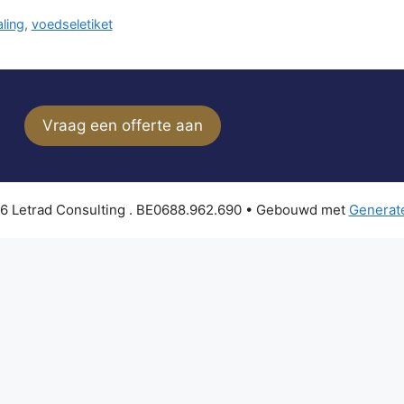
aling
,
voedseletiket
Vraag een offerte aan
6 Letrad Consulting . BE0688.962.690
• Gebouwd met
Generat